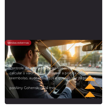
Vendas externas
Controle de KM rodado para
vendedores externos: o guia
completo
Controle de KM rodado para vendas externas: como
calcular o valor justo, estruturar a política de
reembolso, auditar trajetos e quando sair da planilha.
por
Aliny Gohenski
|
24 min.
Leia mais →