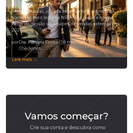
norma exige da gestão de campo
Metas abusivas, jornada extenuante e sobrecarga
agora são risco legal na NR-1. Veja o que a norma
exige da gestão de equipes de vendas externas em
2026.
por
Dra. Fabiana Flores
|
9 min.
Checkmob
Leia mais →
Vamos começar?
Crie sua conta e descubra como