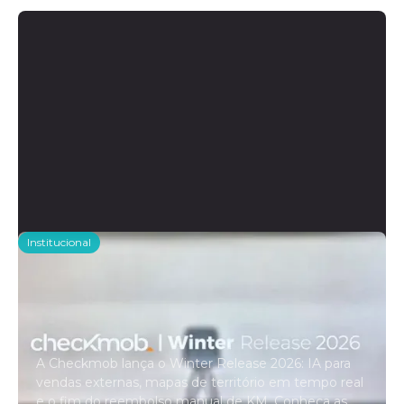
Institucional
Checkmob anuncia o Winter
Release 2026, seu maior conjunto
de novidades com IA integrada à
operação de campo
A Checkmob lança o Winter Release 2026: IA para
vendas externas, mapas de território em tempo real
e o fim do reembolso manual de KM. Conheça as