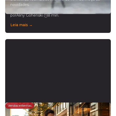
novidades.
por
Aliny Gohenski
|
8 min.
Leia mais →
Vendas externas
NR-1 e vendas externas: o que a