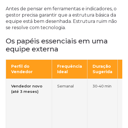
Antes de pensar em ferramentas e indicadores, o
gestor precisa garantir que a estrutura básica da
equipe está bem desenhada. Estrutura ruim não
se resolve com tecnologia.
Os papéis essenciais em uma
equipe externa
Perfil do
Frequência
Duração
Mo
Vendedor
Ideal
Sugerida
Pr
Vendedor novo
Semanal
30-40 min
Pe
(até 3 meses)
ad
pr
sen
su
co
se
ps