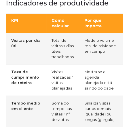
Indicadores de produtividade
KPI
Como
Por que
calcular
importa
Visitas por dia
Total de
Mede o volume
útil
visitas ÷ dias
real de atividade
úteis
em campo
trabalhados
Taxa de
Visitas
Mostra se a
cumprimento
realizadas ÷
agenda
de roteiro
visitas
planejada está
planejadas
saindo do papel
Tempo médio
Soma do
Sinaliza visitas
em cliente
tempo nas
curtas demais
visitas ÷ nº
(qualidade) ou
de visitas
longas (gargalo)