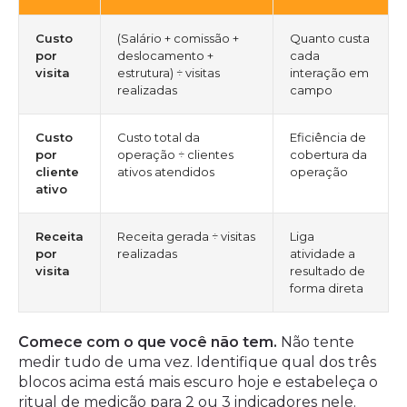
Custo
(Salário + comissão +
Quanto custa
por
deslocamento +
cada
visita
estrutura) ÷ visitas
interação em
realizadas
campo
Custo
Custo total da
Eficiência de
por
operação ÷ clientes
cobertura da
cliente
ativos atendidos
operação
ativo
Receita
Receita gerada ÷ visitas
Liga
por
realizadas
atividade a
visita
resultado de
forma direta
Comece com o que você não tem.
Não tente
medir tudo de uma vez. Identifique qual dos três
blocos acima está mais escuro hoje e estabeleça o
ritual de medição para 2 ou 3 indicadores nele.