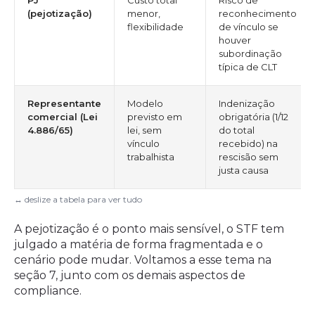
PJ
Custo total
Risco de
(pejotização)
menor,
reconhecimento
flexibilidade
de vínculo se
houver
subordinação
típica de CLT
Representante
Modelo
Indenização
comercial (Lei
previsto em
obrigatória (1/12
4.886/65)
lei, sem
do total
vínculo
recebido) na
trabalhista
rescisão sem
justa causa
A pejotização é o ponto mais sensível, o STF tem
julgado a matéria de forma fragmentada e o
cenário pode mudar. Voltamos a esse tema na
seção 7, junto com os demais aspectos de
compliance.