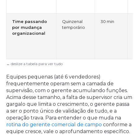
em
Time passando
Quinzenal
30 min
Ga
por mudança
temporário
to
organizacional
li
c
in
an
Equipes pequenas (até 6 vendedores)
frequentemente operam sem a camada de
supervisão, com o gerente acumulando funções.
Acima desse tamanho, a falta de supervisor cria um
gargalo que limita o crescimento, o gerente passa
a ser o ponto único de validação de tudo, e a
operação trava. Para entender o que muda na
rotina do gerente comercial de campo
conforme a
equipe cresce, vale o aprofundamento específico.