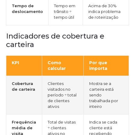
Tempo de
Tempo em
Acima de 30%
deslocamento
trânsito ÷
indica problema
tempo útil
de roteirização
Indicadores de cobertura e
carteira
KPI
Como
Por que
calcular
importa
Cobertura
Clientes
Mostra se a
de carteira
visitados no
carteira está
período ÷ total
sendo
de clientes
trabalhada por
ativos
inteiro
Frequência
Total de visitas
Indica se cada
média de
÷ clientes
cliente está
visita
ativos no
recebendo