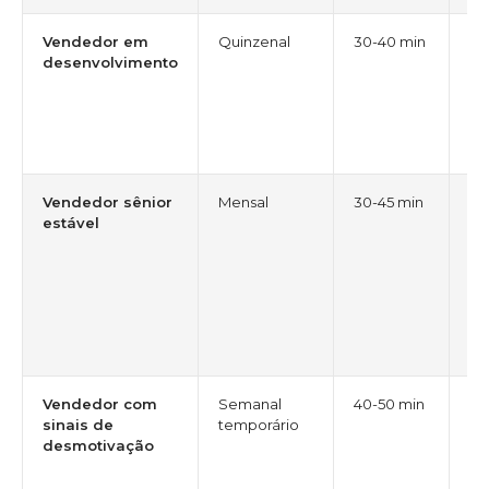
Vendedor em
Quinzenal
30-40 min
Já
desenvolvimento
o 
ai
co
co
ha
Vendedor sênior
Mensal
30-45 min
Al
estável
au
fo
pa
cr
de
de
es
Vendedor com
Semanal
40-50 min
Ne
sinais de
temporário
di
desmotivação
pr
pl
re