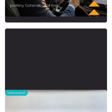
por
Aliny Gohenski
|
24 min.
Leia mais →
Institucional
Checkmob anuncia o Winter
Release 2026, seu maior conjunto
de novidades com IA integrada à