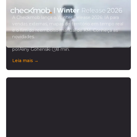
operação de campo
A Checkmob lança o Winter Release 2026: IA para
vendas externas, mapas de território em tempo real
e o fim do reembolso manual de KM. Conheça as
novidades.
por
Aliny Gohenski
|
8 min.
Leia mais →