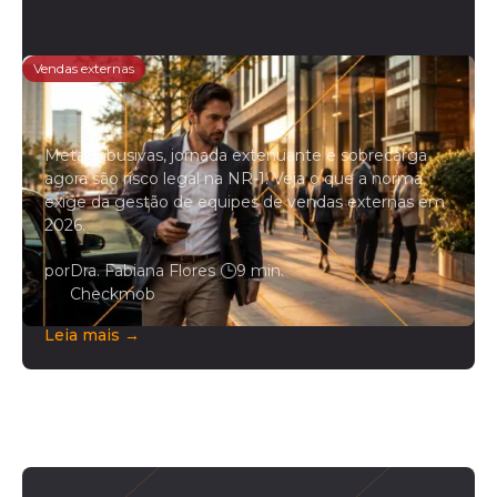
Vendas externas
NR-1 e vendas externas: o que a
norma exige da gestão de campo
Metas abusivas, jornada extenuante e sobrecarga
agora são risco legal na NR-1. Veja o que a norma
exige da gestão de equipes de vendas externas em
2026.
por
Dra. Fabiana Flores
|
9 min.
Checkmob
Leia mais →