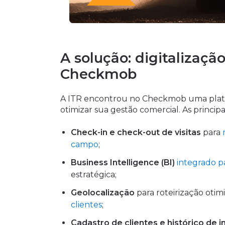
A solução: digitalizaç
Checkmob
A ITR encontrou no Checkmob uma platafo
otimizar sua gestão comercial. As princi
Check-in e check-out de visitas
para
campo
;
Business Intelligence (BI)
integrado p
estratégica;
Geolocalização
para roteirização oti
clientes
;
Cadastro de clientes e histórico de 