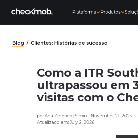
Plataforma
Produtos
Soluç
Blog
/
Clientes: Histórias de sucesso
Como a ITR Sout
ultrapassou em 
visitas com o C
por
Ana Zeferino
|
5 min.
|
November 21, 2025
Atualizado em:
July 2, 2026