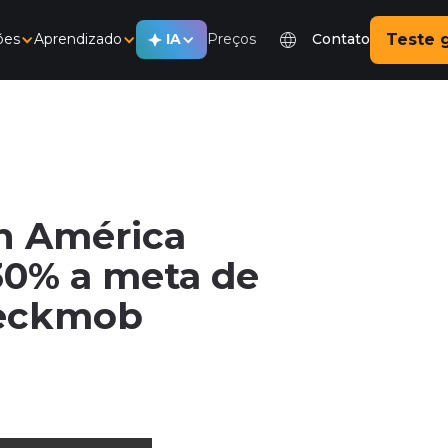
ões
Aprendizado
IA
Preços
Contato
Teste g
h América
30% a meta de
heckmob