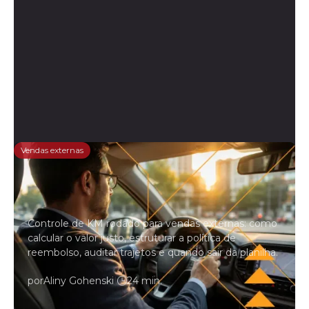
Vendas externas
Controle de KM rodado para
vendedores externos: o guia
completo
Controle de KM rodado para vendas externas: como
calcular o valor justo, estruturar a política de
reembolso, auditar trajetos e quando sair da planilha.
por
Aliny Gohenski
|
24 min.
Leia mais →