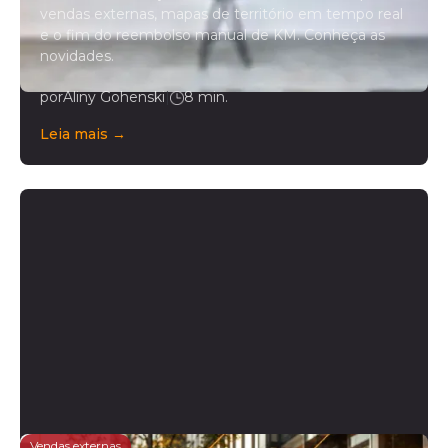
vendas externas, mapas de território em tempo real
e o fim do reembolso manual de KM. Conheça as
novidades.
por
Aliny Gohenski
|
8 min.
Leia mais →
Vendas externas