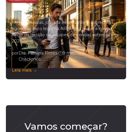
NR-1 e vendas externas: o que a
norma exige da gestão de campo
Metas abusivas, jornada extenuante e sobrecarga
agora são risco legal na NR-1. Veja o que a norma
exige da gestão de equipes de vendas externas em
2026.
por
Dra. Fabiana Flores
|
9 min.
Checkmob
Leia mais →
Vamos começar?