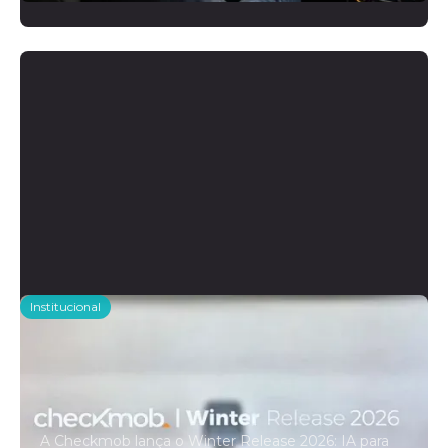
Institucional
Checkmob anuncia o Winter
Release 2026, seu maior conjunto
de novidades com IA integrada à
operação de campo
A Checkmob lança o Winter Release 2026: IA para