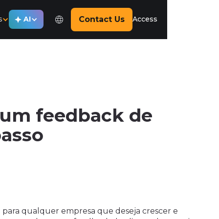
s
AI
Contact Us
Access
 um feedback de
passo
l para qualquer empresa que deseja crescer e