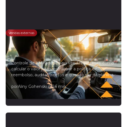
Vendas externas
Controle de KM rodado para
vendedores externos: o guia
completo
Controle de KM rodado para vendas externas: como
calcular o valor justo, estruturar a política de
reembolso, auditar trajetos e quando sair da planilha.
por
Aliny Gohenski
|
24 min.
Leia mais →