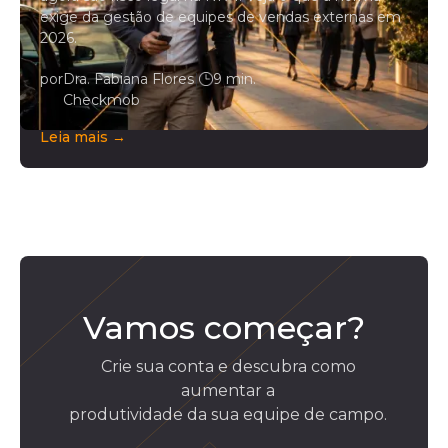
exige da gestão de equipes de vendas externas em
2026.
por
Dra. Fabiana Flores
|
9 min.
Checkmob
Leia mais →
Vamos começar?
Crie sua conta e descubra como
aumentar a
produtividade da sua equipe de campo.