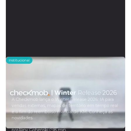
Institucional
Checkmob anuncia o Winter
Release 2026, seu maior conjunto
de novidades com IA integrada à
operação de campo
A Checkmob lança o Winter Release 2026: IA para
vendas externas, mapas de território em tempo real
e o fim do reembolso manual de KM. Conheça as
novidades.
por
Aliny Gohenski
|
8 min.