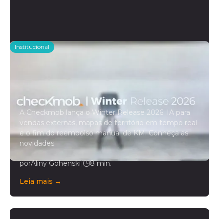
Institucional
Checkmob anuncia o Winter
Release 2026, seu maior conjunto
de novidades com IA integrada à
operação de campo
A Checkmob lança o Winter Release 2026: IA para
vendas externas, mapas de território em tempo real
e o fim do reembolso manual de KM. Conheça as
novidades.
por
Aliny Gohenski
|
8 min.
Leia mais →