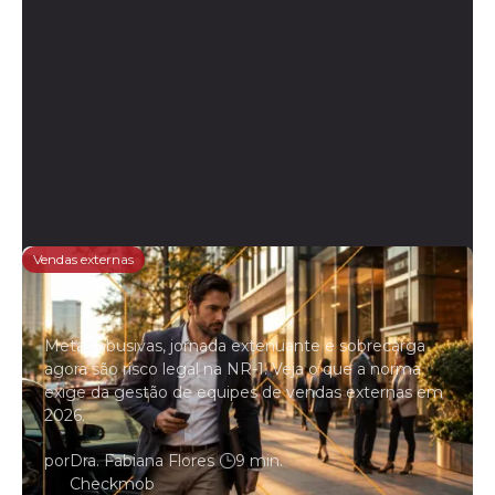
Vendas externas
NR-1 e vendas externas: o que a
norma exige da gestão de campo
Metas abusivas, jornada extenuante e sobrecarga
agora são risco legal na NR-1. Veja o que a norma
exige da gestão de equipes de vendas externas em
2026.
por
Dra. Fabiana Flores
|
9 min.
Checkmob