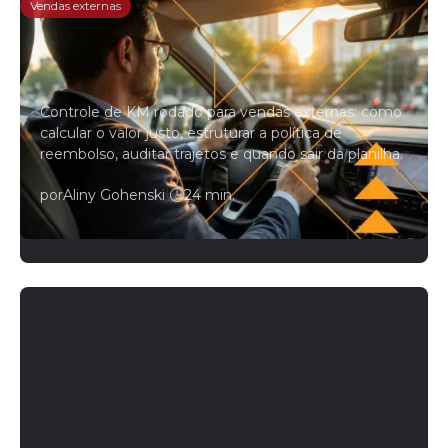
Vendas externas
Controle de KM rodado para
vendedores externos: o guia
completo
Controle de KM rodado para vendas externas: como
calcular o valor justo, estruturar a política de
reembolso, auditar trajetos e quando sair da planilha.
por
Aliny Gohenski
|
24 min.
Leia mais →